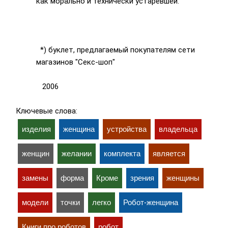
как морально и технически устаревшей.
*) буклет, предлагаемый покупателям сети
магазинов "Секс-шоп"
2006
Ключевые слова:
изделия
женщина
устройства
владельца
женщин
желании
комплекта
является
замены
форма
Кроме
зрения
женщины
модели
точки
легко
Робот-женщина
Книги про роботов
робот