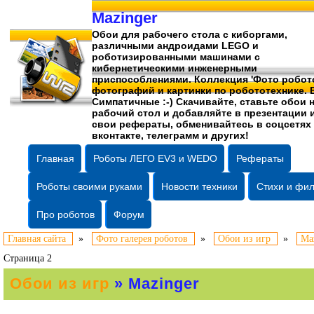
Mazinger
Обои для рабочего стола c киборгами,
различными андроидами LEGO и
роботизированными машинами c
кибернетическими инженерными
приспособлениями. Коллекция 'Фото робото
фотографий
и картинки по робототехнике. 
Симпатичные :-) Скачивайте, ставьте обои 
рабочий стол и добавляйте в презентации 
свои рефераты, обменивайтесь в соцсетях
вконтакте, телеграмм и других!
Главная
Роботы ЛЕГО EV3 и WEDO
Рефераты
Роботы своими руками
Новости техники
Стихи и фи
Про роботов
Форум
Главная сайта
»
Фото галерея роботов
»
Обои из игр
»
Ma
Страница 2
Обои из игр
» Mazinger