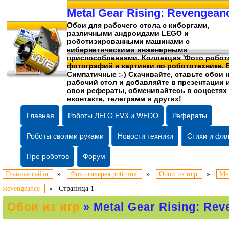
Metal Gear Rising: Revengean
Обои для рабочего стола c киборгами,
различными андроидами LEGO и
роботизированными машинами c
кибернетическими инженерными
приспособлениями. Коллекция 'Фото робото
фотографий
и картинки по робототехнике. 
Симпатичные :-) Скачивайте, ставьте обои 
рабочий стол и добавляйте в презентации 
свои рефераты, обменивайтесь в соцсетях
вконтакте, телеграмм и других!
Главная
Роботы ЛЕГО EV3 и WEDO
Рефераты
Роботы своими руками
Новости техники
Стихи и фи
Про роботов
Форум
Главная сайта
»
Фото галерея роботов
»
Обои из игр
»
Met
Revengeance
»
Страница 1
Обои из игр
» Metal Gear Rising: Re