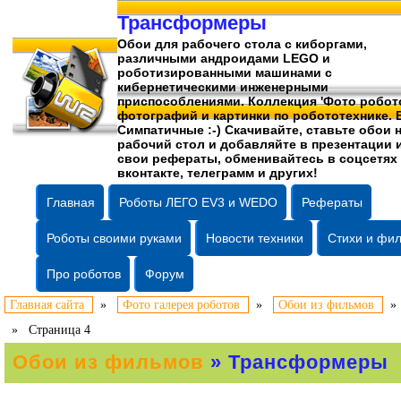
Трансформеры
Обои для рабочего стола c киборгами,
различными андроидами LEGO и
роботизированными машинами c
кибернетическими инженерными
приспособлениями. Коллекция 'Фото робото
фотографий
и картинки по робототехнике. 
Симпатичные :-) Скачивайте, ставьте обои 
рабочий стол и добавляйте в презентации 
свои рефераты, обменивайтесь в соцсетях
вконтакте, телеграмм и других!
Главная
Роботы ЛЕГО EV3 и WEDO
Рефераты
Роботы своими руками
Новости техники
Стихи и фи
Про роботов
Форум
Главная сайта
»
Фото галерея роботов
»
Обои из фильмов
»
Страница 4
Обои из фильмов
» Трансформеры