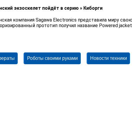
нский экзоскелет пойдёт в серию » Киборги
нская компания Sagawa Electronics представила миру св
оризированный прототип получил название Powered jacket
фераты
Роботы своими руками
Новости техники