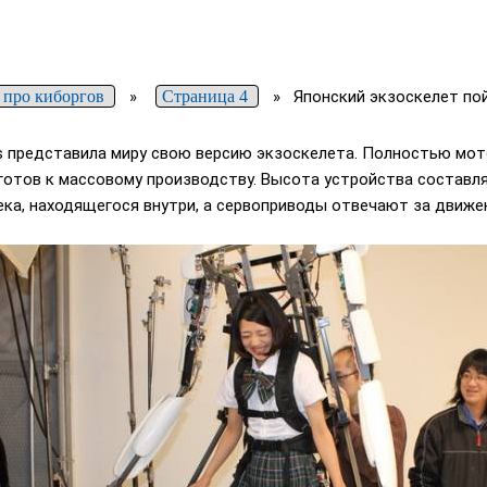
 про киборгов
»
Страница 4
»
Японский экзоскелет по
cs представила миру свою версию экзоскелета. Полностью мо
 готов к массовому производству. Высота устройства составляе
ка, находящегося внутри, а сервоприводы отвечают за движе