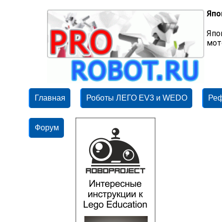
Япо
Япо
мот
Главная
Роботы ЛЕГО EV3 и WEDO
Ре
Форум