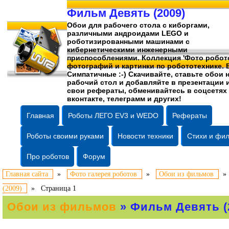
Фильм Девять (2009)
Обои для рабочего стола c киборгами,
различными андроидами LEGO и
роботизированными машинами c
кибернетическими инженерными
приспособлениями. Коллекция 'Фото робото
фотографий
и картинки по робототехнике. 
Симпатичные :-) Скачивайте, ставьте обои 
рабочий стол и добавляйте в презентации 
свои рефераты, обменивайтесь в соцсетях
вконтакте, телеграмм и других!
Главная
Роботы ЛЕГО EV3 и WEDO
Рефераты
Роботы своими руками
Новости техники
Стихи и фи
Про роботов
Форум
Главная сайта
»
Фото галерея роботов
»
Обои из фильмов
(2009)
»
Страница 1
Обои из фильмов
» Фильм Девять (