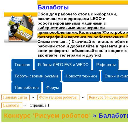
Балаботы
Обои для рабочего стола c киборгами,
различными андроидами LEGO и
роботизированными машинами c
кибернетическими инженерными
приспособлениями. Коллекция 'Фото робото
фотографий
и картинки по робототехнике. 
Симпатичные :-) Скачивайте, ставьте обои 
рабочий стол и добавляйте в презентации 
свои рефераты, обменивайтесь в соцсетях
вконтакте, телеграмм и других!
Главная
Роботы ЛЕГО EV3 и WEDO
Рефераты
Роботы своими руками
Новости техники
Стихи и фи
Про роботов
Форум
Главная сайта
»
Фото галерея роботов
»
Конкурс 'Рисуем робот
Балаботы
»
Страница 1
Конкурс 'Рисуем роботов'
» Балабо