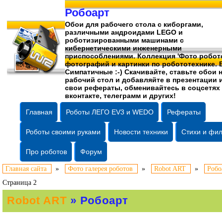
Робоарт
Обои для рабочего стола c киборгами,
различными андроидами LEGO и
роботизированными машинами c
кибернетическими инженерными
приспособлениями. Коллекция 'Фото робото
фотографий
и картинки по робототехнике. 
Симпатичные :-) Скачивайте, ставьте обои 
рабочий стол и добавляйте в презентации 
свои рефераты, обменивайтесь в соцсетях
вконтакте, телеграмм и других!
Главная
Роботы ЛЕГО EV3 и WEDO
Рефераты
Роботы своими руками
Новости техники
Стихи и фи
Про роботов
Форум
Главная сайта
»
Фото галерея роботов
»
Robot ART
»
Робо
Страница 2
Robot ART
» Робоарт