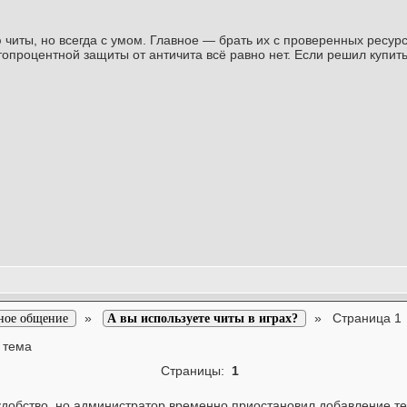
 читы, но всегда с умом. Главное — брать их с проверенных ресурс
опроцентной защиты от античита всё равно нет. Если решил купить
»
»
Страница 1
ное общение
А вы используете читы в играх?
 тема
Страницы:
1
удобство, но администратор временно приостановил добавление т