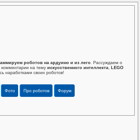
аммируем роботов на ардуино и из лего
. Рассуждаем о
те комментарии на тему
искусственного интеллекта
,
LEGO
сь наработками своих роботов!
Фото
Про роботов
Форум