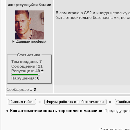
интересующийся ботами
Я сам играю в CS2 и иногда использую
быть относительно безопасными, но ст
Данные профиля
Статистика:
Тем создано: 7
Сообщений: 21
Репутация: 49
±
Нарушения:
0
Сообщение
#
3
»
»
Главная сайта
Форум роботов и робототехники
Свобод
◄
Как автоматизировать торговлю в магазине
:Предыдущая
Извините за не