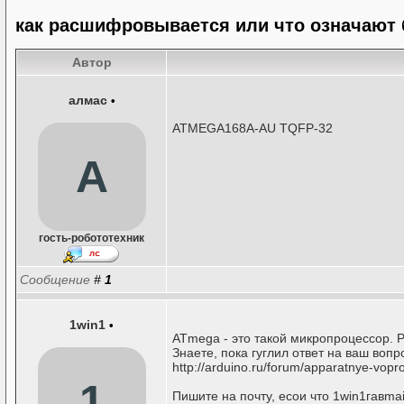
как расшифровывается или что означают
Автор
алмас
•
ATMEGA168A-AU TQFP-32
А
гость-робототехник
Сообщение
#
1
1win1
•
ATmega - это такой микропроцессор. Р
Знаете, пока гуглил ответ на ваш воп
http://arduino.ru/forum/apparatnye-vop
1
Пишите на почту, есои что 1win1гавmai