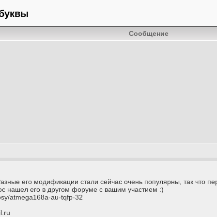
 буквы
Сообщение
азные его модификации стали сейчас очень популярны, так что пер
рос нашел его в другом форуме с вашим участием :)
rosy/atmega168a-au-tqfp-32
l.ru