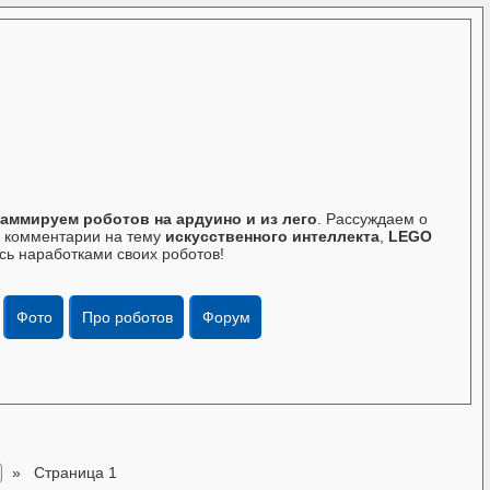
аммируем роботов на ардуино и из лего
. Рассуждаем о
те комментарии на тему
искусственного интеллекта
,
LEGO
сь наработками своих роботов!
Фото
Про роботов
Форум
»
Страница 1