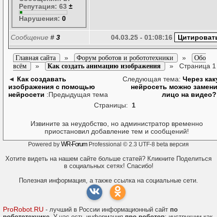
Репутация: 63
±
Нарушения:
0
Сообщение
#
3
04.03.25 - 01:08:16
»
»
Главная сайта
Форум роботов и робототехники
Обо
»
»
Страница 1
всём
Как создать анимацию изображения
◄
Как создавать
Следующая тема:
Через ка
изображения с помощью
нейросеть можно замен
нейросети
:Предыдущая тема
лицо на видео
Страницы:
1
Извините за неудобство, но администратор временно
приостановил добавление тем и сообщений!
WR-Forum
Powered by
Professional © 2.3 UTF-8 beta версия
Хотите видеть на нашем сайте больше статей? Кликните Поделиться
в социальных сетях! Спасибо!
Полезная информация, а также ссылка на социальные сети.
ProRobot.RU
- лучший в России информационный сайт
по
робототехнике
. У нас есть информация
про роботов
: инструкции как