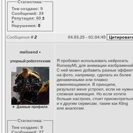
Статистика:
Тем создано: 9
Сообщений: 24
Репутация: 60
±
Нарушения:
0
Сообщение
#
2
04.03.25 - 01:04:45
melisend
•
Я пробовал использовать нейросеть
упорный робототехник
RunwayML для анимации изображений
С ней можно добавить разные эффек
на фото, например, сделать их более
динамичными или плавно
изменяющимися. В принципе,
результат меня устроил, если не нужн
сложная анимация. Но если хотите
больше настроек, стоит присмотретьс
и к другим сервисам, таким как Kling
Данные профиля
или аналогам.
Статистика:
Тем создано: 9
Сообщений: 27