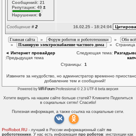
Сообщений: 21
Репутация: 49
±
Нарушения:
0
Сообщение
#
2
16.02.25 - 18:24:04
»
»
Главная сайта
Форум роботов и робототехники
Обо вс
»
»
Страница
Планирую электроснабжение частного дома
◄
Интернет провайдер
Следующая тема:
Разгадыв
:Предыдущая тема
кап
Страницы:
1
Извините за неудобство, но администратор временно приостан
добавление тем и сообщений!
WR-Forum
Powered by
Professional © 2.3 UTF-8 beta версия
Хотите видеть на нашем сайте больше статей? Кликните Поделиться
в социальных сетях! Спасибо!
Полезная информация, а также ссылка на социальные сети.
ProRobot.RU
- лучший в России информационный сайт
по
робототехнике
. У нас есть информация
про роботов
: инструкции как