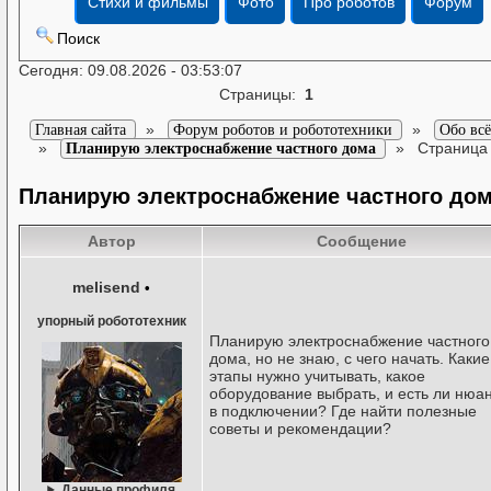
Стихи и фильмы
Фото
Про роботов
Форум
Поиск
Сегодня: 09.08.2026 - 03:53:07
Страницы:
1
»
»
Главная сайта
Форум роботов и робототехники
Обо вс
»
»
Страница
Планирую электроснабжение частного дома
Планирую электроснабжение частного до
Автор
Сообщение
melisend
•
упорный робототехник
Планирую электроснабжение частного
дома, но не знаю, с чего начать. Какие
этапы нужно учитывать, какое
оборудование выбрать, и есть ли нюа
в подключении? Где найти полезные
советы и рекомендации?
Данные профиля