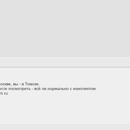
скве, вы - в Томске.
месте посмотреть - всё ли нормально с комплектом.
m.ru