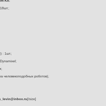
m Kit:
18шт.;
 : 1шт.;
Dynamixel;
м;
ра человекоподобных роботов);
n_levin@inbox.ru
[/size]