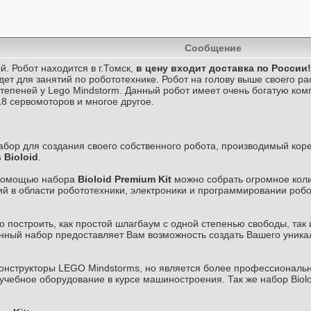
Сообщение
й. Робот находится в г.Томск,
в цену входит доставка по России!
ет для занятий по робототехнике. Робот на голову выше своего рас
тепеней у Lego Mindstorm. Данный робот имеет очень богатую комп
18 сервомоторов и многое другое.
бор для создания своего собственного робота, производимый коре
 Bioloid
.
 помощью набора
Bioloid Premium Kit
можно собрать огромное коли
й в области робототехники, электроники и программировании роб
 построить, как простой шлагбаум с одной степенью свободы, так
нный набор предоставляет Вам возможность создать Вашего уникал
онструкторы LEGO Mindstorms, но является более профессионал
учебное оборудование в курсе машиностроения. Так же набор Biol