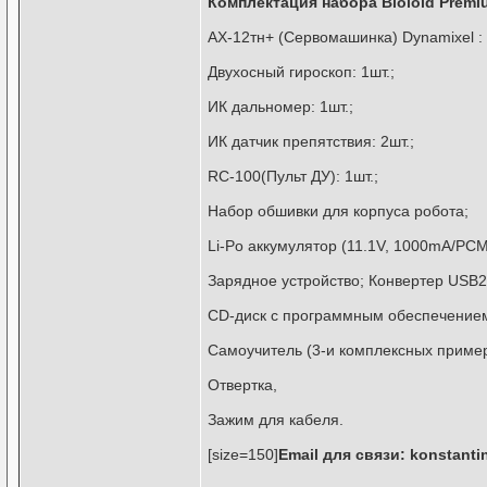
Комплектация набора Bioloid Premiu
AX-12тн+ (Сервомашинка) Dynamixel : 
Двухосный гироскоп: 1шт.;
ИК дальномер: 1шт.;
ИК датчик препятствия: 2шт.;
RC-100(Пульт ДУ): 1шт.;
Набор обшивки для корпуса робота;
Li-Po аккумулятор (11.1V, 1000mA/PCM)
Зарядное устройство; Конвертер USB2
CD-диск с программным обеспечение
Самоучитель (3-и комплексных приме
Отвертка,
Зажим для кабеля.
[size=150]
Email для связи: konstanti