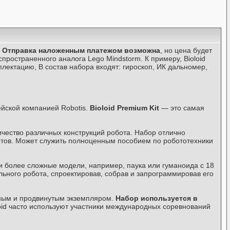
Отправка наложенным платежом возможна
, но цена будет
пространенного аналога Lego Mindstorm. К примеру, Bioloid
лектацию, В состав набора входят: гироскоп, ИК дальномер,
йской компанией Robotis.
Bioloid Premium Kit
— это самая
чество различных конструкций робота. Набор отлично
отов. Может служить полноценным пособием по робототехники
 и более сложные модели, например, паука или гуманоида с 18
ьного робота, спроектировав, собрав и запрограммировав его
ьным и продвинутым экземпляром.
Набор используется в
oid часто используют участники международных соревнований