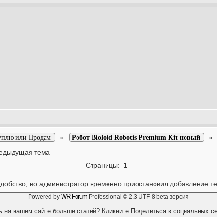
»
уплю или Продам
Робот Bioloid Robotis Premium Kit новый
едыдущая тема
Страницы:
1
удобство, но администратор временно приостановил добавление т
WR-Forum
Powered by
Professional © 2.3 UTF-8 beta версия
ь на нашем сайте больше статей? Кликните Поделиться в социальных се