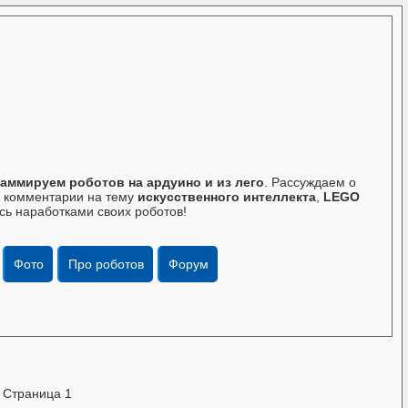
аммируем роботов на ардуино и из лего
. Рассуждаем о
те комментарии на тему
искусственного интеллекта
,
LEGO
сь наработками своих роботов!
Фото
Про роботов
Форум
»
Страница 1