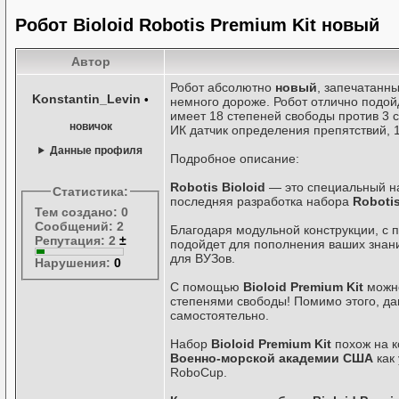
Робот Bioloid Robotis Premium Kit новый
Автор
Робот абсолютно
новый
, запечатанны
Konstantin_Levin
•
немного дороже. Робот отлично подойд
имеет 18 степеней свободы против 3 с
новичок
ИК датчик определения препятствий, 
Данные профиля
Подробное описание:
Robotis Bioloid
— это специальный на
Статистика:
последняя разработка набора
Robotis
Тем создано: 0
Сообщений: 2
Благодаря модульной конструкции, с
Репутация: 2
±
подойдет для пополнения ваших знани
для ВУЗов.
Нарушения:
0
С помощью
Bioloid Premium Kit
можно
степенями свободы! Помимо этого, да
самостоятельно.
Набор
Bioloid Premium Kit
похож на к
Военно-морской академии США
как 
RoboCup.