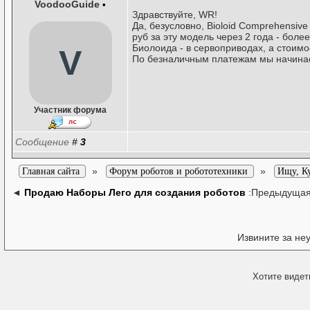
VoodooGuide
•
Здравствуйте, WR!
Да, безусловно, Bioloid Comprehensiv
руб за эту модель через 2 года - бол
Биолоида - в сервоприводах, а стоимо
V
По безналичным платежам мы начинае
Участник форума
Сообщение
#
3
»
»
Главная сайта
Форум роботов и робототехники
Ищу, К
◄
Продаю Наборы Лего для создания роботов
:Предыдущая
Извините за не
Хотите видет