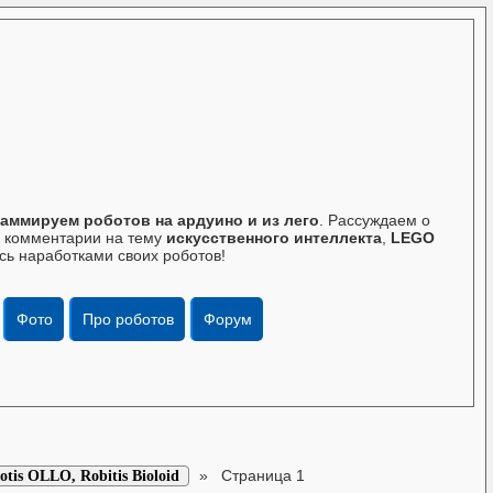
аммируем роботов на ардуино и из лего
. Рассуждаем о
те комментарии на тему
искусственного интеллекта
,
LEGO
сь наработками своих роботов!
Фото
Про роботов
Форум
»
Страница 1
s OLLO, Robitis Bioloid