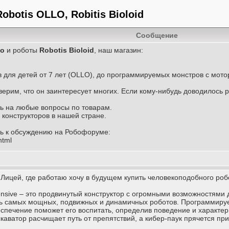
otis OLLO, Robitis Bioloid
Сообщение
lo
и роботы
Robotis Bioloid
, наш магазин:
в для детей от 7 лет (OLLO), до программируемых монстров с мото
ерим, что он заинтересует многих. Если кому-нибудь доводилось 
ть на любые вопросы по товарам.
 конструкторов в нашей стране.
сь к обсуждению на Робофоруме:
html
в Лицей, где работаю хочу в будущем купить человекоподобного роб
ensive – это продвинутый конструктор с огромными возможностями 
ть самых мощных, подвижных и динамичных роботов. Программируе
спечение поможет его воспитать, определив поведение и характер 
скаватор расчищает путь от препятствий, а кибер-паук прячется при