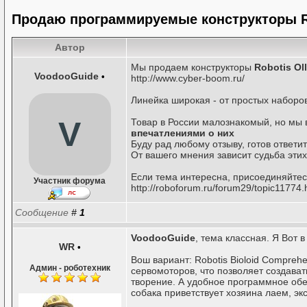
Продаю программируемые конструкторы Rob
Автор
Мы продаем конструкторы
Robotis Ol
VoodooGuide
•
http://www.cyber-boom.ru/
Линейка широкая - от простых наборо
V
Товар в России малознакомый, но мы в
впечатлениями о них
Буду рад любому отзыву, готов ответи
От вашего мнения зависит судьба этих
Если тема интересна, присоединяйте
Участник форума
http://roboforum.ru/forum29/topic11774.
Сообщение
#
1
VoodooGuide
, тема классная. Я Вот 
WR
•
Вош вариант: Robotis Bioloid Compreh
Админ - роботехник
сервомоторов, что позволяет создава
творение. А удобное программное обе
собака приветствует хозяина лаем, эк