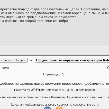
e прекрасно подходит для образовательных целях. Собственно, на 
ее чем амбициозное предположение. В самой Корее цена выше, а вып
сть механики со временем почти не опускается.
м работать во второй половине сентября.
»
уплю или Продам
Продаю программируемые конструкторы Roboti
 тема
Страницы:
1
удобство, но администратор временно приостановил добавление т
WR-Forum
Powered by
Professional © 2.3 UTF-8 beta версия
ь на нашем сайте больше статей? Кликните Поделиться в социальных се
Полезная информация, а также ссылка на социальные сети.