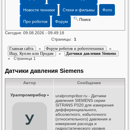
Новости техники
Стихи и фильмы
Фото
Поиск
Про роботов
Форум
Сегодня: 09.08.2026 - 09:49:18
Страницы:
1
»
»
Главная сайта
Форум роботов и робототехники
»
Ищу, Куплю или Продам
Датчики давления Siemens
»
Страница 1
Датчики давления Siemens
Автор
Сообщение
Уралпромприбор
•
uralprompribor.ru - Датчики
давления SIEMENS серии
SITRANS P320 для измерения
дифференциального,
У
абсолютного, избыточного
(относительного) давления и
измерения расхода и
гидростатического уровня.