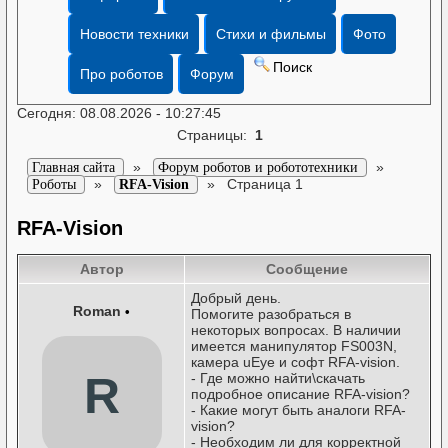
Новости техники
Стихи и фильмы
Фото
Поиск
Про роботов
Форум
Сегодня: 08.08.2026 - 10:27:45
Страницы:
1
»
»
Главная сайта
Форум роботов и робототехники
»
»
Страница 1
Роботы
RFA-Vision
RFA-Vision
Автор
Сообщение
Добрый день.
Roman
•
Помогите разобраться в
некоторых вопросах. В наличии
имеется манипулятор FS003N,
камера uEye и софт RFA-vision.
R
- Где можно найти\скачать
подробное описание RFA-vision?
- Какие могут быть аналоги RFA-
vision?
- Необходим ли для корректной