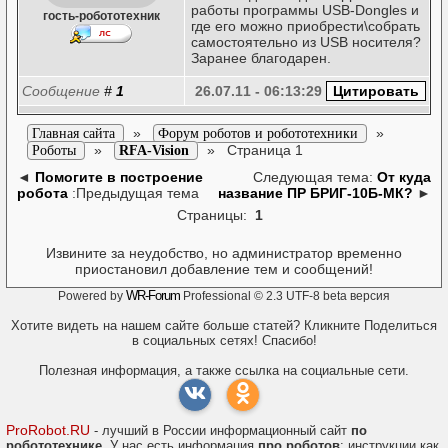
работы программы USB-Dongles и
гость-робототехник
где его можно приобрести\собрать
самостоятельно из USB носителя?
Заранее благодарен.
Сообщение
#
1
26.07.11 - 06:13:29
»
»
Главная сайта
Форум роботов и робототехники
»
»
Страница 1
Роботы
RFA-Vision
◄
Помогите в построение
Следующая тема:
От куда
робота
:Предыдущая тема
название ПР БРИГ-10Б-МК?
►
Страницы:
1
Извините за неудобство, но администратор временно
приостановил добавление тем и сообщений!
WR-Forum
Powered by
Professional © 2.3 UTF-8 beta версия
Хотите видеть на нашем сайте больше статей? Кликните Поделиться
в социальных сетях! Спасибо!
Полезная информация, а также ссылка на социальные сети.
ProRobot.RU
- лучший в России информационный сайт
по
робототехнике
. У нас есть информация
про роботов
: инструкции как