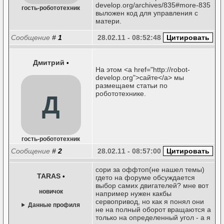
develop.org/archives/835#more-835
гость-робототехник
выложен код для управления с
матери.
Сообщение
#
1
28.02.11 - 08:52:48
Дмитрий
•
На этом <a href="http://robot-
develop.org">сайте</a> мы
размещаем статьи по
робототехнике.
Д
гость-робототехник
Сообщение
#
2
28.02.11 - 08:57:00
сори за оффтоп(не нашел темы)
TARAS
•
гдето на форуме обсуждается
выбор самих двигателей? мне вот
новичок
например нужен какбы
сервопривод, но как я понял они
Данные профиля
не на полный оборот вращаются а
только на определенный угол - а я