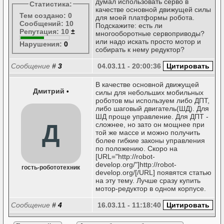
думал использовать серво в
Статистика:
качестве основной движущей силы
Тем создано: 0
для моей платформы робота.
Сообщений: 10
Подскажите: есть ли
Репутация: 10
±
многооборотные сервоприводы?
или надо искать просто мотор и
Нарушения:
0
собирать к нему редуктор?
Сообщение
#
3
04.03.11 - 20:00:36
В качестве основной движущей
Дмитрий
•
силы для небольших мобильных
роботов мы используем либо ДПТ,
либо шаговый двигатель(ШД). Для
ШД проще управление. Для ДПТ -
Д
сложнее, но зато он мощнее при
той же массе и можно получить
более гибкие законы управления
по положению. Скоро на
[URL="http://robot-
develop.org/"]http://robot-
гость-робототехник
develop.org/[/URL] появятся статью
на эту тему. Лучше сразу купить
мотор-редуктор в одном корпусе.
Сообщение
#
4
16.03.11 - 11:18:40