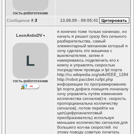
гость-робототехник
Сообщение
#
3
13.08.09 - 09:05:41
я конечно тоже только начинаю, но
LeonArdoDV
•
начать я решил сразу без сильного
разбирательства, самый
элементарный механизм который я
хочу сделать это машинка с
L
выключателем, затем я
намереваюсь подключить его к
компу и управлять скоростью
посредством провода и lpt порта
http://ru.wikipedia.org/wiki/IEEE_1284
http://robot.paccbet.ru/lpt.php
гость-робототехник
информации по програмированию
lpt порта дофига поищите.поначалу
хочу управлять путём изменения
колличества сигналов(т.е. скорость
пропорцианальна колличеству
сигналов), потом перейти на
цап(цифроаналоговый
преобразователь) используя
меньшее колличество сигналов для
большего кол-ва скоростей. по
этому поводу советую почитать