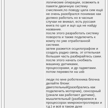
логические опирации, освежить в
памяти двоичную систему
счисления,по поводу цапа сим ещё
не очень разобрался понимаю как
должно работать но в часные
случаи не вникал, есть руссакя
книга по цап и ацп ща не найду
название.
после этого разработать систему
поворота и также подключить к
компу по уже отработанной
системе.
затем разжится осцилографом и
создать радио связь. эт оттельная
большая часть разбирайтесь сами.
после этого начать снобжать
машинку датчиками,
процессорами, и др гаджетами.
потом перевести на usb
люди по мне роботехника блочна
делайте блоки:
двиготельный(разобрались как
подключить моторчик), сенсорный
(узнали как работают датчики),
мышлительный (разбираемся в
процессорах микроконтроллирах и
т.д.) и всё в таком духе