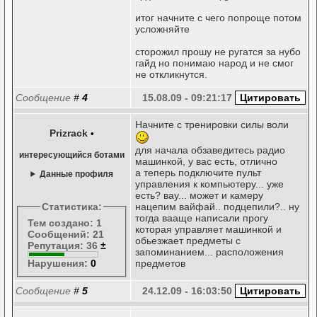
итог начните с чего попроще потом
усложняйте
сторожил прошу не ругатся за нубо
гайд но понимаю народ и не смог
не откликнутся.
Сообщение
#
4
15.08.09 - 09:21:17
Начните с тренировки силы воли
Prizrack
•
для начала обзаведитесь радио
интересующийся ботами
машинкой, у вас есть, отлично
а теперь подключите пульт
Данные профиля
управления к компьютеру... уже
есть? вау... может и камеру
Статистика:
нацепим вайфай.. подцепили?.. ну
тогда вааще написали прогу
Тем создано: 1
которая управляет машинкой и
Сообщений: 21
обьезжает предметы с
Репутация: 36
±
запоминанием... расположения
Нарушения:
0
предметов
Сообщение
#
5
24.12.09 - 16:03:50