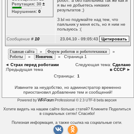
робот.. а без паяльника так же как и
Репутация: 30
±
я вы не добьетесь никаких
результатов ;)
Нарушения:
0
З.Ы но подумайте над тем, что
паяльник у меня есть, но я ним не
пользуюсь :(
Сообщение
#
10
23.04.10 - 09:05:43
»
»
Главная сайта
Форум роботов и робототехники
»
»
Страница 1
Роботы
Новичок
◄
Страх перед роботами
Следующая тема:
Сделано
:Предыдущая тема
в СССР
►
Страницы:
1
Извините за неудобство, но администратор временно
приостановил добавление тем и сообщений!
WR-Forum
Powered by
Professional © 2.3 UTF-8 beta версия
Хотите видеть на нашем сайте больше статей? Кликните Поделиться
в социальных сетях! Спасибо!
Полезная информация, а также ссылка на социальные сети.