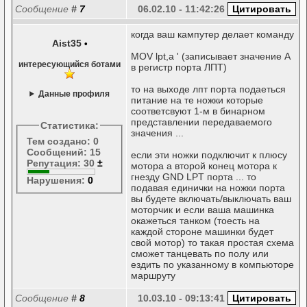
Сообщение
#
7
06.02.10 - 11:42:26
когда ваш кампутер делает команду
Aist35
•
MOV lpt,a ' (записывает значение А
интересующийся ботами
в регистр порта ЛПТ)
то на выходе лпт порта подаеться
Данные профиля
питание на те ножки которые
соответсвуют 1-м в бинарном
представлении передаваемого
Статистика:
значения ...
Тем создано: 0
Сообщений: 15
если эти ножки подключит к плюсу
Репутация: 30
±
мотора а второй конец мотора к
гнезду GND LPT порта ... то
Нарушения:
0
подавая единички на ножки порта
вы будете включать/выключать ваш
моторчик и если ваша машинка
окажеться танком (тоесть на
каждой стороне машинки будет
свой мотор) то такая простая схема
сможет танцевать по полу или
ездить по указанному в компьюторе
маршруту
Сообщение
#
8
10.03.10 - 09:13:41