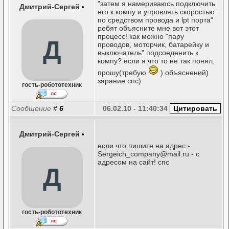
"затем я намериваюсь подключить
Дмитрий-Сергей
•
его к компу и упровлять скоростью
по средством провода и lpt порта"
ребят объясните мне вот этот
процесс! как можно "пару
Д
проводов, моторчик, батарейку и
выключатель" подсоеденить к
компу? если я что то не так понял,
прошу(требую
) объяснений)
зарание спс)
гость-робототехник
Сообщение
#
6
06.02.10 - 11:40:34
Дмитрий-Сергей
•
если что пишите на адрес -
Sergeich_company@mail.ru - с
адресом на сайт! спс
Д
гость-робототехник