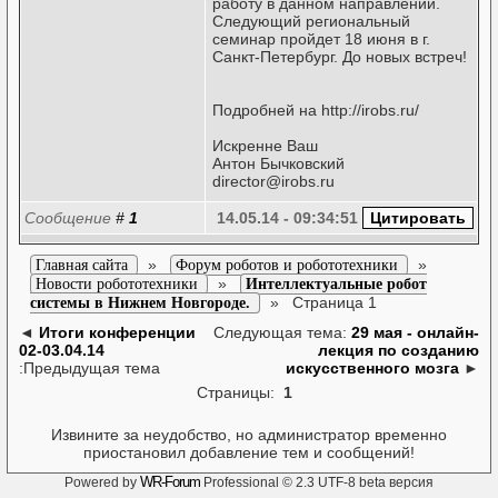
работу в данном направлении.
Следующий региональный
семинар пройдет 18 июня в г.
Санкт-Петербург. До новых встреч!
Подробней на http://irobs.ru/
Искренне Ваш
Антон Бычковский
director@irobs.ru
Сообщение
#
1
14.05.14 - 09:34:51
»
»
Главная сайта
Форум роботов и робототехники
»
Новости робототехники
Интеллектуальные робот
»
Страница 1
системы в Нижнем Новгороде.
◄
Итоги конференции
Следующая тема:
29 мая - онлайн-
02-03.04.14
лекция по созданию
:Предыдущая тема
искусственного мозга
►
Страницы:
1
Извините за неудобство, но администратор временно
приостановил добавление тем и сообщений!
WR-Forum
Powered by
Professional © 2.3 UTF-8 beta версия