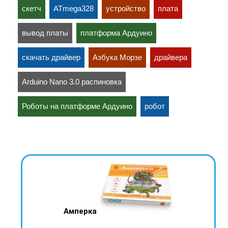
скетч
ATmega328
устройство
плата
вывод платы
платформа Ардуино
скачать драйвер
Азбука Морзе
драйвера
Arduino Nano 3.0 распиновка
Роботы на платформе Ардуино
робот
Амперка