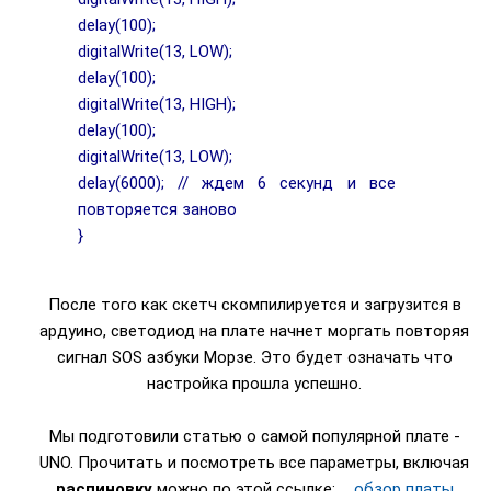
delay(100);
digitalWrite(13, LOW);
delay(100);
digitalWrite(13, HIGH);
delay(100);
digitalWrite(13, LOW);
delay(6000); // ждем 6 секунд и все
повторяется заново
}
После того как скетч скомпилируется и загрузится в
ардуино, светодиод на плате начнет моргать повторяя
сигнал SOS азбуки Морзе. Это будет означать что
настройка прошла успешно.
Мы подготовили статью о самой популярной плате -
UNO. Прочитать и посмотреть все параметры, включая
распиновку
можно по этой ссылке:
обзор платы