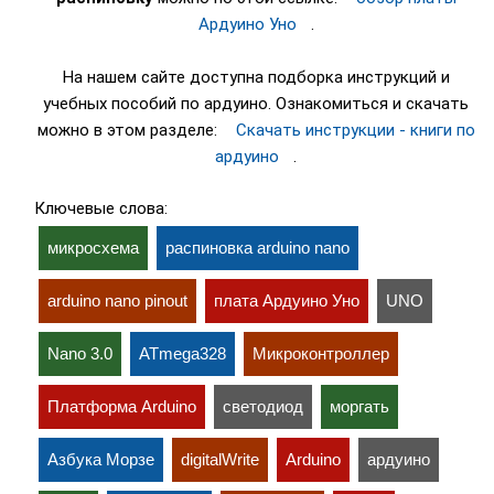
Ардуино Уно
.
На нашем сайте доступна подборка инструкций и
учебных пособий по ардуино. Ознакомиться и скачать
можно в этом разделе:
Скачать инструкции - книги по
ардуино
.
Ключевые слова:
микросхема
распиновка arduino nano
arduino nano pinout
плата Ардуино Уно
UNO
Nano 3.0
ATmega328
Микроконтроллер
Платформа Arduino
светодиод
моргать
Азбука Морзе
digitalWrite
Arduino
ардуино