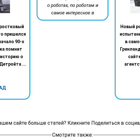
о роботах, по роботам и
самое интересное в
дростковый
Новый р
го пришелся
испытани
начало 90-х
в само
яка помнит
Гренланд
историю о
сайт
Детройта ...
агентст
АД
ашем сайте больше статей? Кликните Поделиться в социа
Смотрите также: