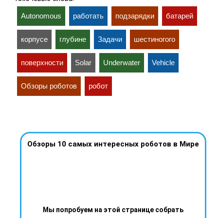
Autonomous
работать
подзарядки
батарей
корпусе
глубине
Задачи
шестиногого
поверхности
Solar
Underwater
Vehicle
Обзоры роботов
робот
Обзоры 10 самых интересных роботов в Мире
Мы попробуем на этой странице собрать