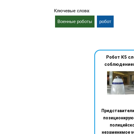
Ключевые слова:
Военные роботы
робот
Робот К5 сл
соблюдение
Представители
позиционирую
полицейско
незаменимое у