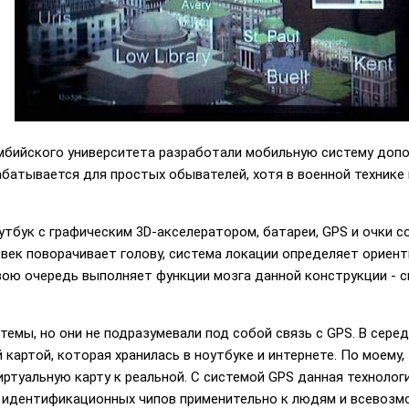
мбийского университета разработали мобильную систему допо
зрабатывается для простых обывателей, хотя в военной техник
тбук с графическим 3D-акселератором, батареи, GPS и очки с
овек поворачивает голову, система локации определяет ориен
вою очередь выполняет функции мозга данной конструкции - 
темы, но они не подразумевали под собой связь с GPS. В сере
картой, которая хранилась в ноутбуке и интернете. По моему,
ртуальную карту к реальной. С системой GPS данная технология
 идентификационных чипов применительно к людям и всевозмо