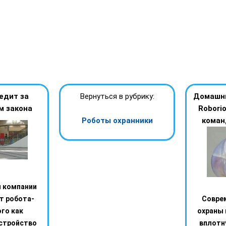
едит за
Вернуться в рубрику:
Домашни
м закона
Robori
Роботы охранники
коман
 компании
т робота-
Совре
го как
охраны 
стройство
вплотн