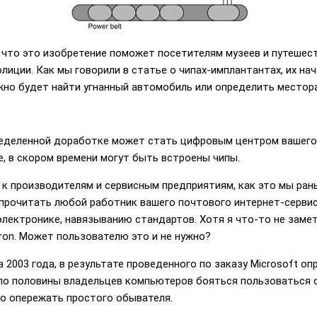
 что это изобретение поможет посетителям музеев и путешес
иции. Как мы говорили в статье о чипах-имплантантах, их на
ожно будет найти угнанный автомобиль или определить местор
еделенной доработке может стать цифровым центром вашего д
, в скором времени могут быть встроены чипы.
и к производителям и сервисным предприятиям, как это мы ра
прочитать любой работник вашего почтового интернет-сервис
электронике, навязыванию стандартов. Хотя я что-то не заме
ron. Может пользователю это и не нужно?
 2003 года, в результате проведенного по заказу Microsoft оп
оло половины владельцев компьютеров бояться пользоваться с
но опережать простого обывателя.