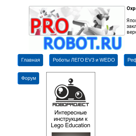
Охр
Япо
зак
вер
Главная
Роботы ЛЕГО EV3 и WEDO
Ре
Форум