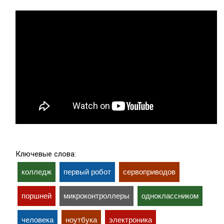
Ключевые слова:
колледж
первый робот
сервоприводов
поршней
микроконтроллеры
одноклассником
человека
ноутбука
электроника