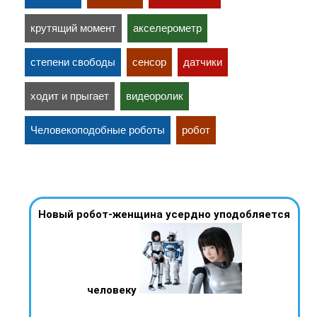
крутящий момент
акселерометр
степени свободы
сенсор
датчики
ходит и прыгает
видеоролик
Человекоподобные роботы
робот
Новый робот-женщина усердно уподобляется
человеку