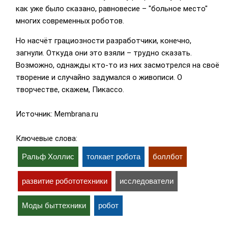
как уже было сказано, равновесие – "больное место"
многих современных роботов.
Но насчёт грациозности разработчики, конечно,
загнули. Откуда они это взяли – трудно сказать.
Возможно, однажды кто-то из них засмотрелся на своё
творение и случайно задумался о живописи. О
творчестве, скажем, Пикассо.
Источник: Membrana.ru
Ключевые слова:
Ральф Холлис
толкает робота
боллбот
развитие робототехники
исследователи
Моды быттехники
робот