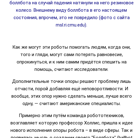
боллбота на случай падения натянули на него резиновое
колесо. Внешнему виду боллбота в его настоящем
состояния, впрочем, это не повредило (фото с сайта
msl.ri.cmu.edu).
Как же могут эти роботы помогать людям, когда они,
того и гляди, могут сами потерять равновесие,
опрокинуться, и к ним самим придётся спешить на
помощь, считают исследователи.
Дополнительные точки опоры решают проблему лишь
отчасти, порой добавляя ещё неповоротливости. И
вообще, этих опор нужно сделать меньше, лучше всего
одну, — считают американские специалисты.
Примерно этим путём команда робототехников,
возглавляет которую профессор Холлис, пришла к идее
нового исполнения опоры робота – в виде сферы. Так и
появилась мысль о создании своего "Боллбота" (ballbot