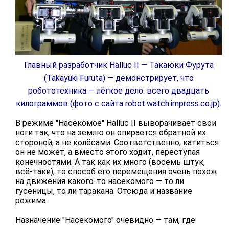
Главный разработчик Halluc II — Такаюки Фурута
(Takayuki Furuta) — демонстрирует, что
робототехника — лёгкое дело: всего двадцать
килограммов (фото с сайта robot.watch.impress.co.jp).
В режиме "Насекомое" Halluc II выворачивает свои
ноги так, что на землю он опирается обратной их
стороной, а не колёсами. Соответственно, катиться
он не может, а вместо этого ходит, переступая
конечностями. А так как их много (восемь штук,
всё-таки), то способ его перемещения очень похож
на движения какого-то насекомого — то ли
гусеницы, то ли таракана. Отсюда и название
режима.
Назначение "Насекомого" очевидно — там, где