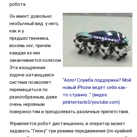
робота.
Он имеет довольно
необычный вид: у него,
как и у
предшественника,
восемь ног, причём
каждая из них
заканчивается колесом.
Эта изощрённая
ходяче-катающаяся
"Алло! Служба поддержки? Мой
система позволяет
новый iPhone ведёт себя как-
перемещаться по
то странно…" (видео
разнообразным, даже
pinktentacle3/youtube.com).
очень неровным
поверхностям и преодолевать различные препятствия.
Управляется робот дистанционно, и оператор может
задавать "Глюку" три режима передвижения (по крайней