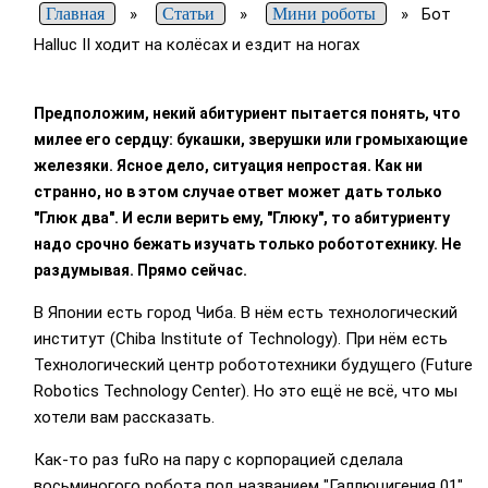
Главная
»
Статьи
»
Мини роботы
»
Бот
Halluc II ходит на колёсах и ездит на ногах
Предположим, некий абитуриент пытается понять, что
милее его сердцу: букашки, зверушки или громыхающие
железяки. Ясное дело, ситуация непростая. Как ни
странно, но в этом случае ответ может дать только
"Глюк два". И если верить ему, "Глюку", то абитуриенту
надо срочно бежать изучать только робототехнику. Не
раздумывая. Прямо сейчас.
В Японии есть город Чиба. В нём есть технологический
институт (Chiba Institute of Technology). При нём есть
Технологический центр робототехники будущего (Future
Robotics Technology Center). Но это ещё не всё, что мы
хотели вам рассказать.
Как-то раз fuRo на пару с корпорацией
сделала
восьминогого робота под названием "Галлюцигения 01"