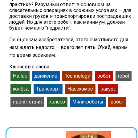
практике? Разумный ответ: в основном на
спасательных операциях в сложных условиях — для
доставки грузов и транспортировки пострадавших
людей. Но для этого робот, как минимум, должен
будет немного "подрасти".
По оценкам изобретателей, этого счастливого дня
нам ждать недолго — всего лет пять. О'кей, верим.
Но время засекаем.
Ключевые слова:
Halluc
движение
Technology
робот
robot
колёса
Транспорт
Насекомое
ракурс
препятствия
колесо
Мини-роботы
робот