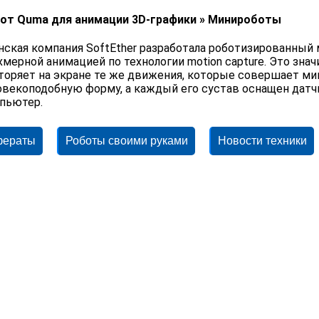
от Quma для анимации 3D-графики » Минироботы
нская компания SoftEther разработала роботизированный 
хмерной анимацией по технологии motion capture. Это зна
торяет на экране те же движения, которые совершает м
овекоподобную форму, а каждый его сустав оснащен датч
пьютер.
фераты
Роботы своими руками
Новости техники