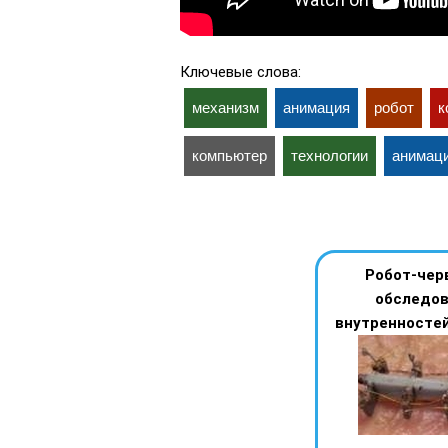
Ключевые слова:
механизм
анимация
робот
к
компьютер
технологии
анимац
Робот-чер
обследо
внутренностей