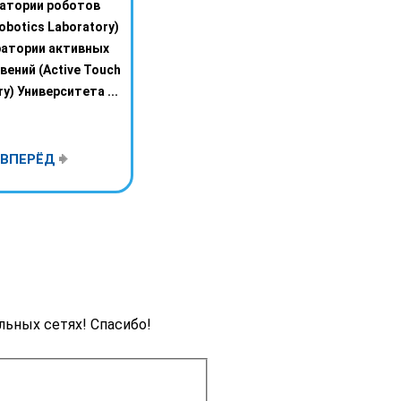
атории роботов
Robotics Laboratory)
ратории активных
вений (Active Touch
y) Университета ...
ВПЕРЁД
льных сетях! Спасибо!