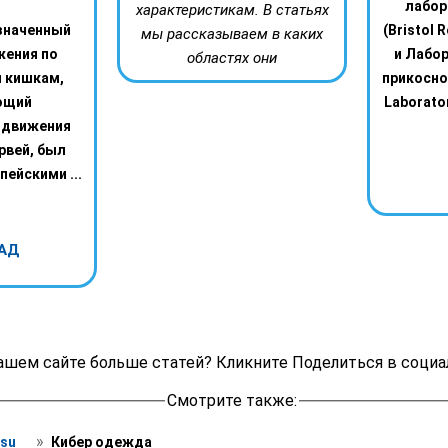
лабор
характеристикам. В статьях
значенный
(Bristol 
мы рассказываем в каких
жения по
и Лабо
областях они
 кишкам,
прикосно
ющий
Laborator
 движения
рвей, был
пейскими ...
АД
ашем сайте больше статей? Кликните Поделиться в социа
Смотрите также:
 » 
su 
 Кибер одежда