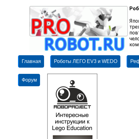
Роб
Япо
тре
пов
чел
ком
Главная
Роботы ЛЕГО EV3 и WEDO
Ре
Форум