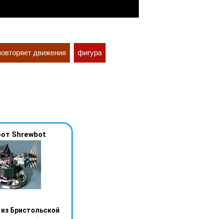
повторяет движения
фигура
от Shrewbot
 из Бристольской