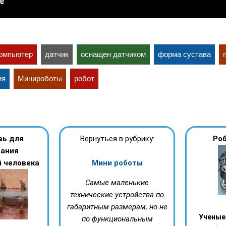
омпьютер
датчик
оснащен датчиком
форма сустава
ия
Минироботы
робот
вь для
Вернуться в рубрику:
Роб
вания
 человека
Мини роботы
Самые маленькие
технические устройства по
габаритным размерам, но не
Ученые
по функциональным