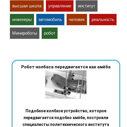
высшая школа
управление
институт
инженеры
автомобиль
человек
реальность
Минироботы
робот
Робот-колбаса передвигается как амёба
Подобное колбасе устройство, которое
передвигается подобно амёбе, построили
специалисты политехнического института