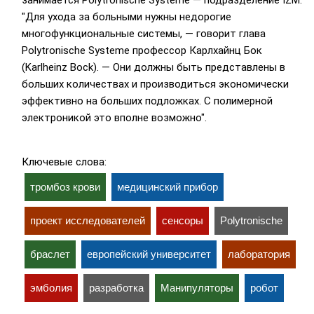
занимается Polytronische Systeme — подразделение IZM.
"Для ухода за больными нужны недорогие
многофункциональные системы, — говорит глава
Polytronische Systeme профессор Карлхайнц Бок
(Karlheinz Bock). — Они должны быть представлены в
больших количествах и производиться экономически
эффективно на больших подложках. С полимерной
электроникой это вполне возможно".
Ключевые слова:
тромбоз крови
медицинский прибор
проект исследователей
сенсоры
Polytronische
браслет
европейский университет
лаборатория
эмболия
разработка
Манипуляторы
робот