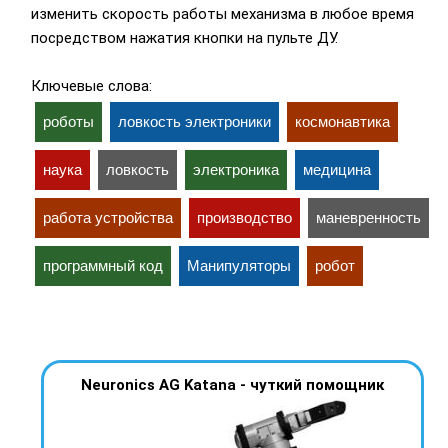
изменить скорость работы механизма в любое время
посредством нажатия кнопки на пульте ДУ.
Ключевые слова:
роботы
ловкость электроники
космонавтика
наука
ловкость
электроника
медицина
работа устройства
производство
маневренность
программный код
Манипуляторы
робот
Neuronics AG Katana - чуткий помощник