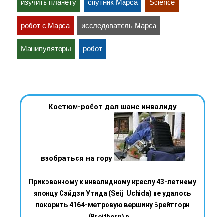
изучить планету
спутник Марса
Science
робот с Марса
исследователь Марса
Манипуляторы
робот
Костюм-робот дал шанс инвалиду
взобраться на гору
Прикованному к инвалидному креслу 43-летнему
японцу Сэйдзи Утида (Seiji Uchida) не удалось
покорить 4164-метровую вершину Брейтгорн
(Breithorn) в ...