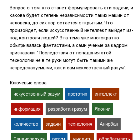
Вопрос о том, кто станет формулировать эти задачи, и
какова будет степень независимости таких машин от
человека, до сих пор остается открытым. Что
произойдет, если искусственный интеллект выйдет из-
под контроля людей? Эта тема уже многократно
обыгрывалась фантастами, а сами ученые за кадром
признавали: "Последствия от попадания этой
технологии не в те руки могут быть такими же
непредсказуемыми, как и сам искусственный разум".
Ключевые слова:
искусственный разум
прототип
интеллект
информация
разработан разум
Японии
количество
задачи
технология
Анирбан
Бандиопадхия
разум
мыслить
обрабатывать