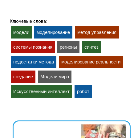
Ключевые слова:
модели
моделирование
метод управления
системы познания
регионы
синтез
недостатки метода
моделирование реальности
создание
Модели мира
Искусственный интеллект
робот