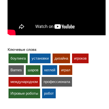
Ключевые слова:
боулинга
установки
дизайна
игроков
Barnes
шаров
кеглей
играл
международном
профессионала
Игровые роботы
робот