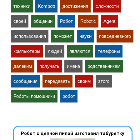
техники
Kompott
достижения
сложности
своей
общении
Робот
Robotic
Agent
использования
поможет
науки
повседневного
компьютеры
людей
являются
телефоны
далеким
получать
имена
родственникам
сообщения
передавать
своим
этого
Роботы помощники
робот
Робот с цепной пилой изготовил табуретку