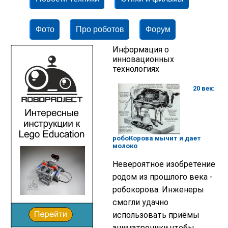
Фото
Про роботов
Форум
Информация о
инновационных
технологиях
20 век:
робоКорова мычит и дает
молоко
Невероятное изобретение
родом из прошлого века -
робокорова. Инженеры
смогли удачно
использовать приёмы
аниматроники чтобы