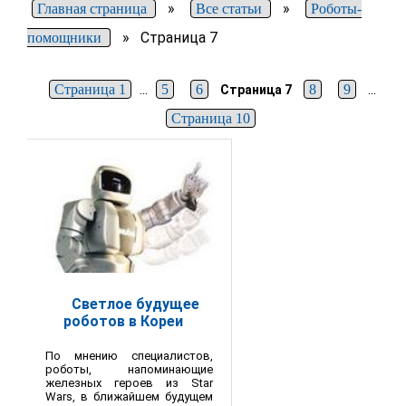
»
»
Главная страница
Все статьи
Роботы-
»
Страница 7
помощники
...
...
Страница 1
5
6
8
9
Страница 7
Страница 10
Светлое будущее
роботов в Кореи
По мнению специалистов,
роботы, напоминающие
железных героев из Star
Wars, в ближайшем будущем