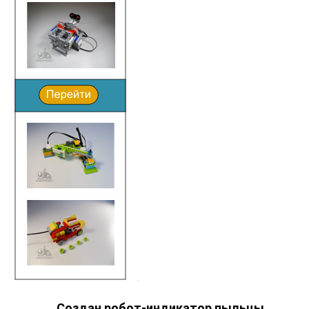
Создан робот-индикатор пыльцы