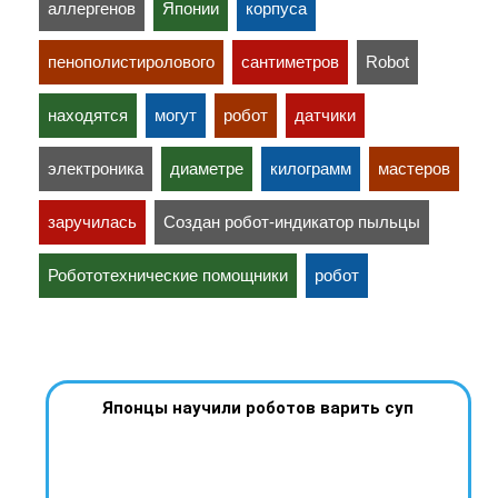
аллергенов
Японии
корпуса
пенополистиролового
сантиметров
Robot
находятся
могут
робот
датчики
электроника
диаметре
килограмм
мастеров
заручилась
Создан робот-индикатор пыльцы
Робототехнические помощники
робот
Японцы научили роботов варить суп