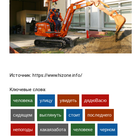
Источник: https://www.hizone.info/
Ключевые слова:
человека
улицу
увидеть
дядюВасю
сидящем
выглянуть
стоит
последнего
непогоды
какаязабота
человеке
черном