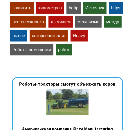
защитить
километров
hellip
Источник
https
всегонесколько
дымящем
механизме
между
hizone
котороепозволит
Heavy
Роботы помощники
робот
Роботы-тракторы смогут объезжать коров
Американская компания Kinze Manufacturing