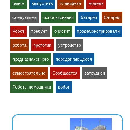
рынок
выпустить
планируют
модель
следующем
использования
батарей
батареи
Робот
требует
очистит
продемонстрировали
робота
прототип
устройство
предназначенного
передвигающееся
самостоятельно
Сообщается
затруднен
Роботы помощники
робот