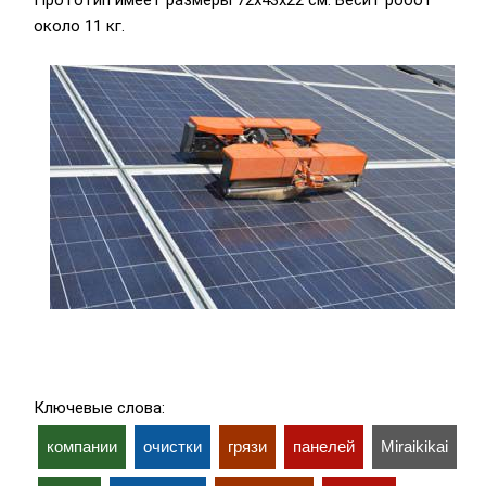
Прототип имеет размеры 72х43х22 см. Весит робот
около 11 кг.
Ключевые слова:
компании
очистки
грязи
панелей
Miraikikai