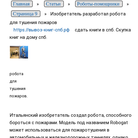
Главная
»
Статьи
»
Роботы-помощники
»
Страница 9
»
Изобретатель разработал робота
для тушения пожаров
https://вывоз-книг-спб.рф
сдать книги в спб. Скупка
книг на дому спб.
робота
для
тушения
пожаров.
Итальянский изобретатель создал робота, способного
бороться с пожарами. Модель под названием Robogat
может использоваться для пожаротушения в
автомобильных и железнодорожных туннелях, однако