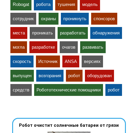
Robogat
робота
тушения
модель
сотрудник
охраны
проникнуть
спонсоров
места
проникать
разработать
обнаружения
могла
разработке
очагов
развивать
скорость
Источник
ANSA
версиях
выпущен
возгорания
робот
оборудован
средств
Робототехнические помощники
робот
Робот очистит солнечные батареи от грязи