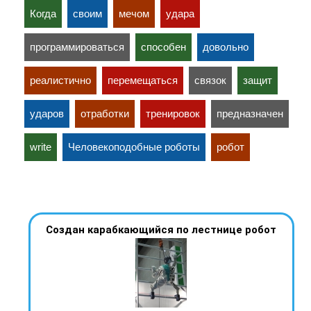
Когда
своим
мечом
удара
программироваться
способен
довольно
реалистично
перемещаться
связок
защит
ударов
отработки
тренировок
предназначен
write
Человекоподобные роботы
робот
Создан карабкающийся по лестнице робот