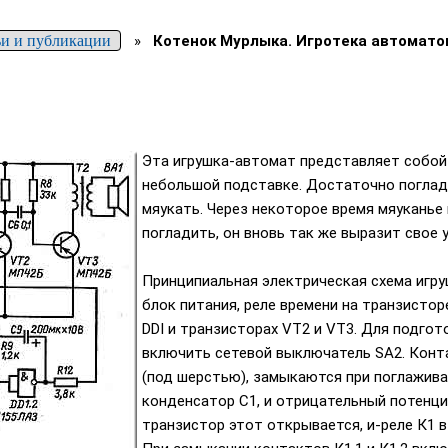
ьи и публикации
»
Котенок Мурлыка. Игротека автомато
Эта игрушка-автомат представляет собой 
небольшой подставке. Достаточно поглади
мяукать. Через некоторое время мяуканье
погладить, он вновь так же выразит свое 
Принципиальная электрическая схема игру
блок питания, реле времени на транзистор
DDI и транзисторах VT2 и VT3. Для подго
включить сетевой выключатель SA2. Конта
(под шерстью), замыкаются при поглажива
конденсатор С1, и отрицательный потенци
транзистор этот открывается, и-реле К1 