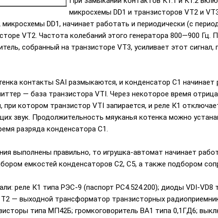
При замыкании контактов К1.1 и К1.2 вкл
микросхемы DD1 и транзисторов VT2 и VT3
2 микросхемы DD1, начинает работать и периодически (с перио
сторе VT2. Частота колебаний этого генератора 800—900 Гц. 
итель, собранный на транзисторе VT3, усиливает этот сигнал,
енка контакты SAI размыкаются, и конденсатор С1 начинает р
эмиттер — база транзистора VTI. Через некоторое время отриц
 при котором транзистор VTI запирается, и реле К1 отключае
ющих звук. Продолжительность мяуканья котенка можно устан
ремя разряда конденсатора С1.
ия выполнены правильно, то игрушка-автомат начинает работа
бором емкостей конденсаторов С2, С5, а также подбором сопр
и: реле К1 типа РЭС-9 (паспорт РС4.524.200); диоды VDI-VD8
; Т2 — выходной трансформатор транзисторных радиоприемников 
зисторы типа МП42Б; громкоговоритель ВА1 типа 0,1ГД6; выкл