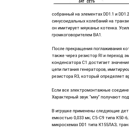
собранный на элементах DD1.1 и DD1.
синусоидальных колебаний на транзи
он имитирует мяуканье котенка. Усил
громкоговорителем ВА1.
После прекращения поглаживания кот
также через резистор RI и переход 
конденсатора С1 достигает значения,
цепи питания генераторов, имитиру
резистора R3, который определяет в
Если все электромонтажные соединен
Характерный звук "мяу" получают под
В игрушке применены следующие детал
емкостью 0,033 мк; С5-С9 типа К50-6
микросхемах DD1 типа К155ЛАЗ; тран