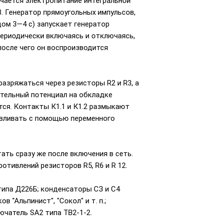
ючается электропитание интегральной
. Генератор прямоугольных импульсов,
дом 3—4 с) запускает генератор
Периодически включаясь и отключаясь,
 после чего он воспроизводится
азряжаться через резисторы R2 и R3, а
ательный потенциал на обкладке
тся. Контакты К1.1 и К1.2 размыкают
авливать с помощью переменного
ть сразу же после включения в сеть.
отивлений резисторов R5, R6 и R 12.
 типа Д226Б; конденсаторы СЗ и С4
"Альпинист", "Сокол" и т. п.;
ючатель SA2 типа ТВ2-1-2.