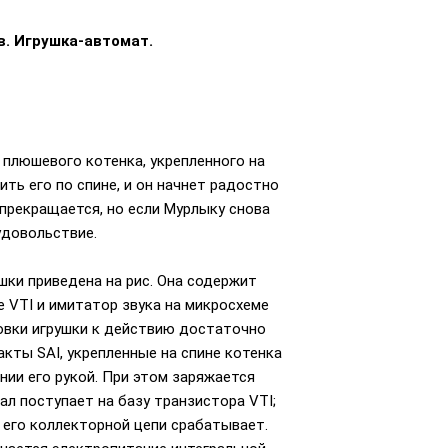
в. Игрушка-автомат.
плюшевого котенка, укрепленного на
ть его по спине, и он начнет радостно
 прекращается, но если Мурлыку снова
удовольствие.
шки приведена на рис. Она содержит
е VTI и имитатор звука на микросхеме
товки игрушки к действию достаточно
кты SAI, укрепленные на спине котенка
нии его рукой. При этом заряжается
ал поступает на базу транзистора VTI;
в его коллекторной цепи срабатывает.