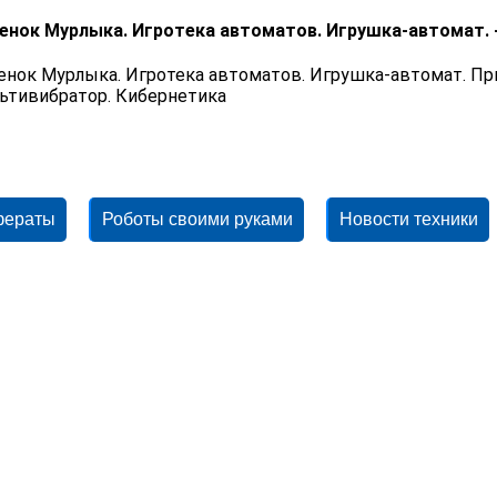
енок Мурлыка. Игротека автоматов. Игрушка-автомат. 
енок Мурлыка. Игротека автоматов. Игрушка-автомат. При
ьтивибратор. Кибернетика
фераты
Роботы своими руками
Новости техники