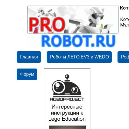
Кот
Кот
Мул
Главная
Роботы ЛЕГО EV3 и WEDO
Ре
Форум