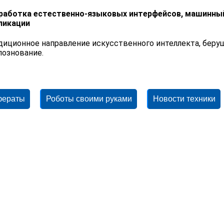
работка естественно-языковых интерфейсов, машинный 
ликации
диционное направление искусственного интеллекта, беруще
познование.
фераты
Роботы своими руками
Новости техники