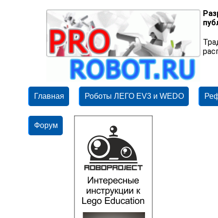
Раз
пуб
Тра
рас
Главная
Роботы ЛЕГО EV3 и WEDO
Ре
Форум