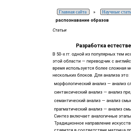
Главная сайта
»
Научные стат
распознавание образов
Статьи
Разработка естестве
В 50-х гг. одной из популярных тем 
этой области — переводчик с англий
время используется более сложная м
нескольких блоков. Для анализа это:
морфологический анализ — анализ сл
синтаксический анализ — анализ пре
семантический анализ — анализ смы
прагматический анализ — анализ см
Синтез включает аналогичные этапы,
Традиционное направление искусстве
ставится в соответствие матрица пр