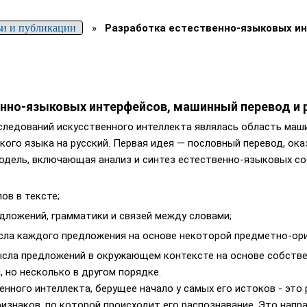
ьи и публикации
»
Разработка естественно-языковых и
нно-языковых интерфейсов, машинный перевод и р
исследований искусственного интеллекта являлась область маш
ского языка на русский. Первая идея — пословный перевод, ок
одель, включающая анализ и синтез естественно-языковых со
ов в тексте;
дложений, грамматики и связей между словами;
сла каждого предложения на основе некоторой предметно-ори
ысла предложений в окружающем контексте на основе собстве
 но несколько в другом порядке.
нного интеллекта, берущее начало у самых его истоков - это
изнаков, по которой происходит его распознавание. Это нап