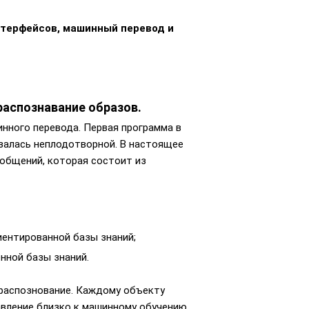
нтерфейсов, машинный перевод и
аспознавание образов.
инного перевода. Первая программа в
азалась неплодотворной. В настоящее
общений, которая состоит из
ентированной базы знаний;
нной базы знаний.
 распознование. Каждому объекту
равление близко к машинному обучению