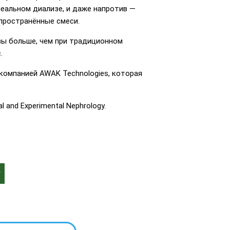
еальном диализе, и даже напротив —
спространённые смеси.
азы больше, чем при традиционном
.
компанией AWAK Technologies, которая
and Experimental Nephrology.
т