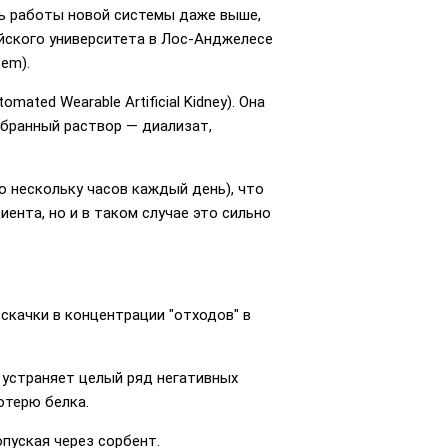
ь работы новой системы даже выше,
йского университета в Лос-Анджелесе
tem).
ted Wearable Artificial Kidney). Она
бранный раствор — диализат,
о нескольку часов каждый день), что
ента, но и в таком случае это сильно
скачки в концентрации "отходов" в
 устраняет целый ряд негативных
отерю белка.
опуская через сорбент.