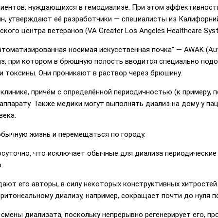
циентов, нуждающихся в гемодиализе. При этом эффективност
ин, утверждают её разработчики — специалисты из Калифорни
кого центра ветеранов (VA Greater Los Angeles Healthcare Sys
оматизированная носимая искусственная почка" — AWAK (Automa
з, при котором в брюшную полость вводится специально подо
и токсины. Они проникают в раствор через брюшину.
линике, причём с определённой периодичностью (к примеру, п
ппарату. Также медики могут выполнять диализ на дому у паци
века.
бычную жизнь и перемещаться по городу.
суточно, что исключает обычные для диализа периодические 
.
дают его авторы, в силу некоторых конструктивных хитростей
итонеальному диализу, например, сокращает почти до нуля п
смены диализата, поскольку непрерывно регенерирует его, пр