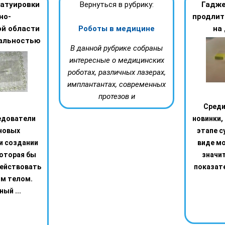
атуировки
Вернуться в рубрику:
Гадже
но-
продлит
й области
Роботы в медицине
на
альностью
В данной рубрике собраны
интересные о медицинских
роботах, различных лазерах,
имплантантах, современных
протезов и
Среди
едователи
новинки,
новых
этапе с
и создании
виде м
которая бы
значи
ействовать
показате
им телом.
ый ...