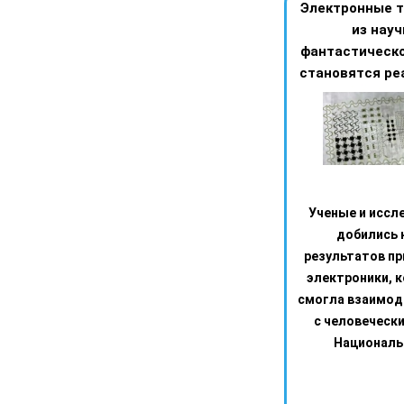
Электронные т
из науч
фантастическо
становятся ре
Ученые и иссл
добились 
результатов пр
электроники, 
смогла взаимод
с человеческ
Национальн