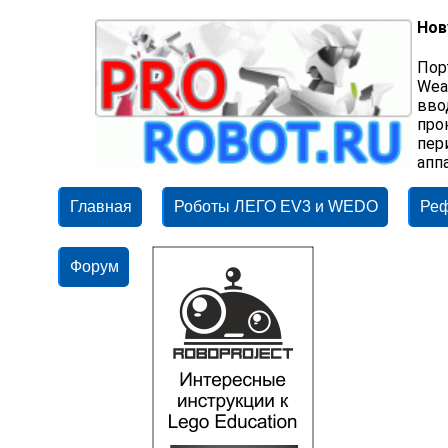
Нов
Пор
Wea
вво
про
пер
апп
Главная
Роботы ЛЕГО EV3 и WEDO
Ре
Форум