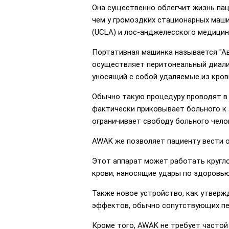
Она существенно облегчит жизнь па
чем у громоздких стационарных маш
(UCLA) и лос-анджелесского медицинс
Портативная машинка называется "Авт
осуществляет перитонеальный диали
уносящий с собой удаляемые из кров
Обычно такую процедуру проводят в к
фактически приковывает больного к а
ограничивает свободу больного чело
AWAK же позволяет пациенту вести о
Этот аппарат может работать кругло
крови, наносящие удары по здоровью
Также новое устройство, как утверж
эффектов, обычно сопутствующих пер
Кроме того, AWAK не требует частой 