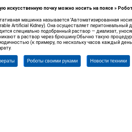
ую искусственную почку можно носить на поясе » Робо
тативная машинка называется 'Автоматизированная носим
rable Artificial Kidney). Она осуществляет перитонеальны
дится специально подобранный раствор — диализат, унося
никают в раствор через брюшину.Обычно такую процедуру
иодичностью (к примеру, по нескольку часов каждый день
арату.
фераты
Роботы своими руками
Новости техники