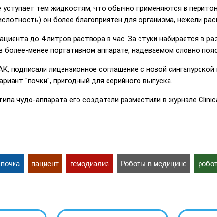
е уступает тем жидкостям, что обычно применяются в перитон
ислотность) он более благоприятен для организма, нежели ра
циента до 4 литров раствора в час. За стуки набирается в р
 в более-менее портативном аппарате, надеваемом словно пояс
K, подписали лицензионное соглашение с новой сингапурской 
риант "почки", пригодный для серийного выпуска.
па чудо-аппарата его создатели разместили в журнале Clinical 
 почка
пациент
гемодиализ
Роботы в медицине
робо