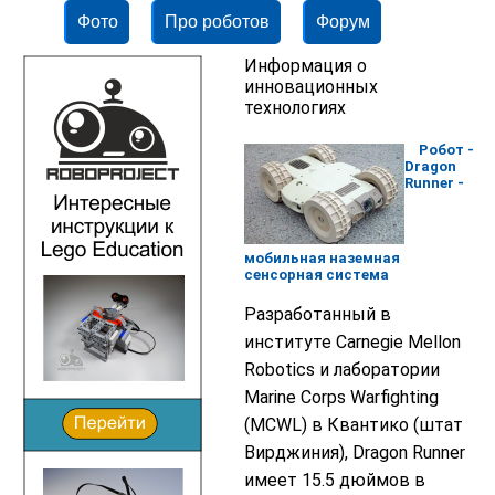
Фото
Про роботов
Форум
Информация о
инновационных
технологиях
Робот -
Dragon
Runner -
мобильная наземная
сенсорная система
Разработанный в
институте Carnegie Mellon
Robotics и лаборатории
Marine Corps Warfighting
(MCWL) в Квантико (штат
Вирджиния), Dragon Runner
имеет 15.5 дюймов в