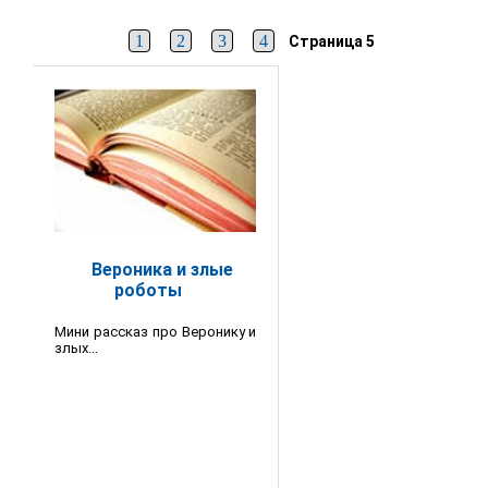
1
2
3
4
Страница 5
Вероника и злые
роботы
Мини рассказ про Веронику и
злых...