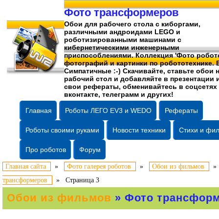
Фото трансформеров
Обои для рабочего стола c киборгами,
различными андроидами LEGO и
роботизированными машинами c
кибернетическими инженерными
приспособлениями. Коллекция 'Фото робото
фотографий
и картинки по робототехнике. 
Симпатичные :-) Скачивайте, ставьте обои 
рабочий стол и добавляйте в презентации 
свои рефераты, обменивайтесь в соцсетях
вконтакте, телеграмм и других!
Главная
Роботы ЛЕГО EV3 и WEDO
Рефераты
Роботы своими руками
Новости техники
Стихи и фи
Про роботов
Форум
Главная сайта
»
Фото галерея роботов
»
Обои из фильмов
трансформеров
»
Страница 3
Обои из фильмов
» Фото трансфор