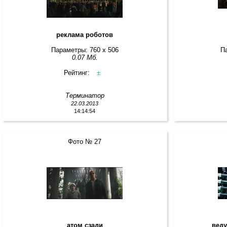
реклама роботов
Параметры: 760 x 506
П
0.07 Мб.
Рейтинг:
±
Терминатор
22.03.2013
14:14:54
Фото № 27
атом сзади
веду