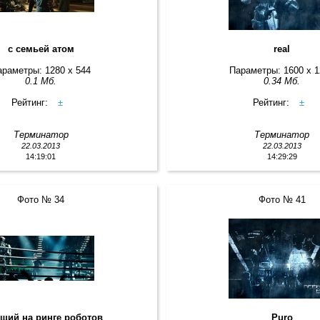
с семьей атом
real
араметры: 1280 x 544
Параметры: 1600 x 
0.1 Мб.
0.34 Мб.
Рейтинг:
±
Рейтинг:
±
Терминатор
Терминатор
22.03.2013
22.03.2013
14:19:01
14:29:29
Фото № 34
Фото № 41
щий на ринге роботов
Puro