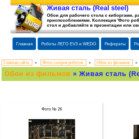
Живая сталь (Real steel)
Обои для рабочего стола c киборгами,
приспособлениями. Коллекция 'Фото роб
стол и добавляйте в презентации или св
Главная
Роботы ЛЕГО EV3 и WEDO
Рефераты
Ро
Главная сайта
»
Фото галерея роботов
»
Обои из фильмов
Обои из фильмов
» Живая сталь (Rea
Фото № 26