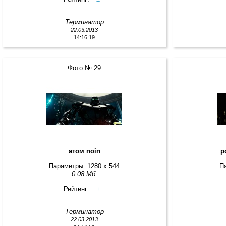
Терминатор
22.03.2013
14:16:19
Фото № 29
атом noin
р
Параметры: 1280 x 544
П
0.08 Мб.
Рейтинг:
±
Терминатор
22.03.2013