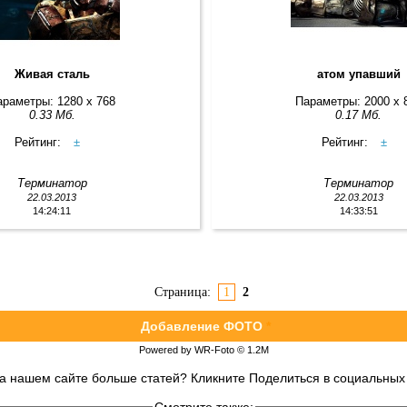
Живая сталь
атом упавший
араметры: 1280 x 768
Параметры: 2000 x 
0.33 Мб.
0.17 Мб.
Рейтинг:
±
Рейтинг:
±
Терминатор
Терминатор
22.03.2013
22.03.2013
14:24:11
14:33:51
Страница:
1
2
Добавление ФОТО
*
Powered by WR-Foto © 1.2М
на нашем сайте больше статей? Кликните Поделиться в социальных 