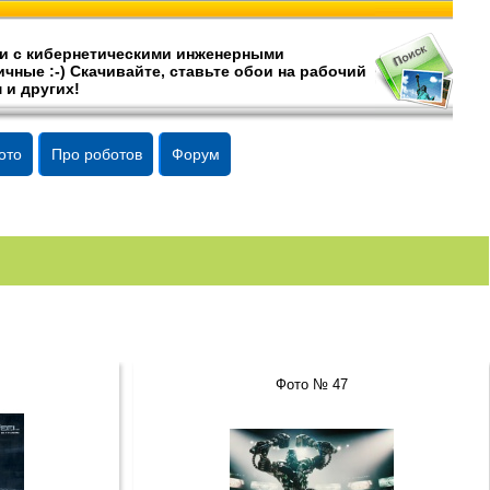
и c кибернетическими инженерными
чные :-) Скачивайте, ставьте обои на рабочий
 и других!
ото
Про роботов
Форум
Фото № 47