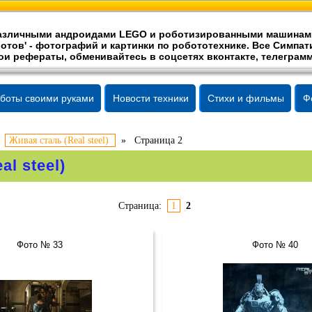
 различными андроидами LEGO и роботизированными машинам
отов' -
фотографий
и картинки по робототехнике. Все Симпати
ои рефераты, обменивайтесь в соцсетях вконтакте, телеграмм
боты своими руками
Новости техники
Стихи и фильмы
Ф
»
Живая сталь (Real steel)
»
Страница 2
l steel)
Страница:
1
2
Фото № 33
Фото № 40