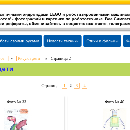
 различными андроидами LEGO и роботизированными машинам
отов' -
фотографий
и картинки по робототехнике. Все Симпати
ои рефераты, обменивайтесь в соцсетях вконтакте, телеграмм
боты своими руками
Новости техники
Стихи и фильмы
Ф
ов'
»
Рисуют дети
»
Страница 2
дети
Страница:
1
2
3
4
Фото № 33
Фото № 40