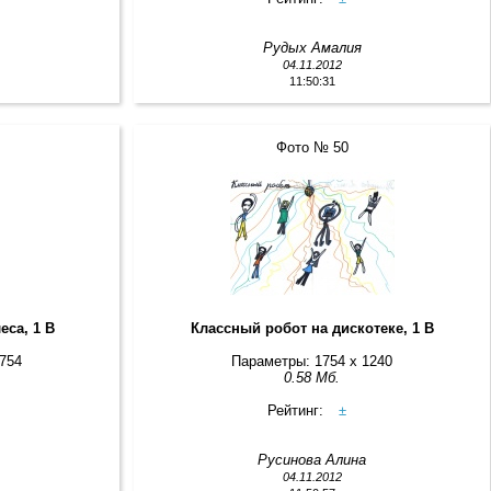
Рудых Амалия
04.11.2012
11:50:31
Фото № 50
еса, 1 В
Классный робот на дискотеке, 1 В
1754
Параметры: 1754 x 1240
0.58 Мб.
Рейтинг:
±
а
Русинова Алина
04.11.2012