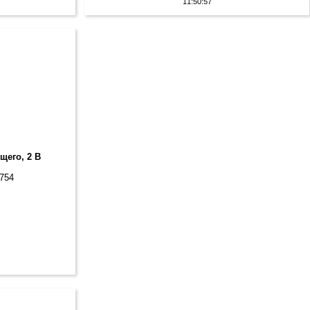
11:50:57
щего, 2 В
1754