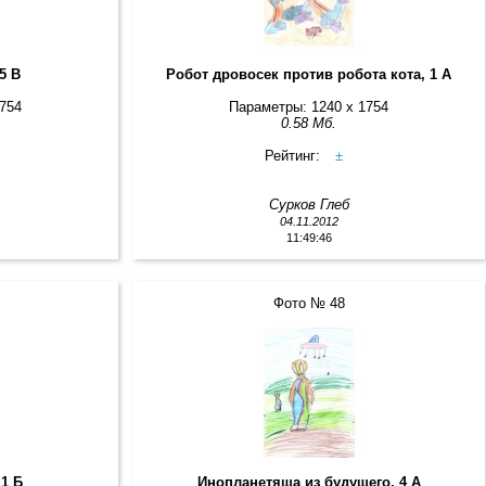
5 В
Робот дровосек против робота кота, 1 А
1754
Параметры: 1240 x 1754
0.58 Мб.
Рейтинг:
±
Сурков Глеб
04.11.2012
11:49:46
Фото № 48
 1 Б
Инопланетяша из будущего, 4 А