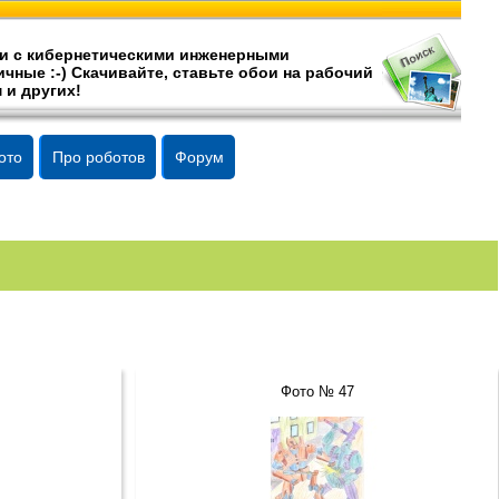
и c кибернетическими инженерными
чные :-) Скачивайте, ставьте обои на рабочий
 и других!
ото
Про роботов
Форум
Фото № 47