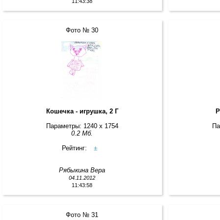
11:43:38
Фото № 30
Кошечка - игрушка, 2 Г
Р
Параметры: 1240 x 1754
Па
0.2 Мб.
Рейтинг:
±
Рябыкина Вера
04.11.2012
11:43:58
Фото № 31