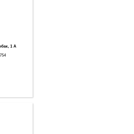
бак, 1 А
1754