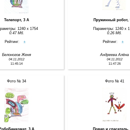
Телепорт, 3 А
Пружинный робот, 
раметры: 1240 x 1754
Параметры: 1240 x 
0.47 Мб.
0.26 Мб.
Рейтинг:
±
Рейтинг:
±
Белоногов Женя
Андреева Алёна
04.11.2012
04.11.2012
11:45:14
11:47:26
Фото № 34
Фото № 41
РобоБанкомат, 3 А
Повар и спасатель,