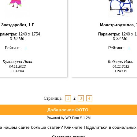
Звездаробот, 1 Г
Монстр-годзилла, 
раметры: 1240 x 1754
Параметры: 1240 x 
0.19 Мб.
0.32 Мб.
Рейтинг:
±
Рейтинг:
±
Кузнецова Лиза
Кобзарь Вася
04.11.2012
04.11.2012
11:47:04
11:49:19
Страница:
1
2
3
4
Добавление ФОТО
*
Powered by WR-Foto © 1.2М
на нашем сайте больше статей? Кликните Поделиться в социальных 