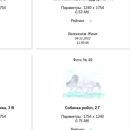
1754
Параметры: 1240 x 1754
0.53 Мб.
Рейтинг:
±
Белоногов Женя
04.11.2012
11:50:06
Фото № 49
на, 3 В
Собачка робот, 2 Г
1754
Параметры: 1754 x 1240
0.75 Мб.
Рейтинг:
±