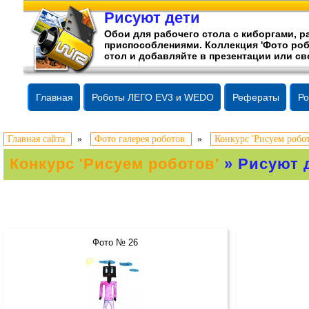
Рисуют дети
Обои для рабочего стола c киборгами,
приспособлениями. Коллекция 'Фото роб
стол и добавляйте в презентации или св
Главная
Роботы ЛЕГО EV3 и WEDO
Рефераты
Ро
Главная сайта
»
Фото галерея роботов
»
Конкурс 'Рисуем робот
Конкурс 'Рисуем роботов'
» Рисуют 
Фото № 26