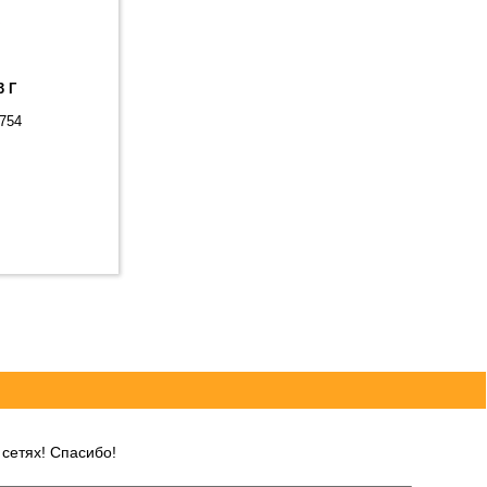
3 Г
1754
сетях! Спасибо!