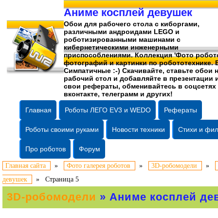
Аниме косплей девушек
Обои для рабочего стола c киборгами,
различными андроидами LEGO и
роботизированными машинами c
кибернетическими инженерными
приспособлениями. Коллекция 'Фото робото
фотографий
и картинки по робототехнике. 
Симпатичные :-) Скачивайте, ставьте обои 
рабочий стол и добавляйте в презентации 
свои рефераты, обменивайтесь в соцсетях
вконтакте, телеграмм и других!
Главная
Роботы ЛЕГО EV3 и WEDO
Рефераты
Роботы своими руками
Новости техники
Стихи и фи
Про роботов
Форум
Главная сайта
»
Фото галерея роботов
»
3D-робомодели
»
девушек
»
Страница 5
3D-робомодели
» Аниме косплей де