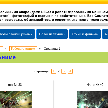
 различными андроидами LEGO и роботизированными машинам
отов' -
фотографий
и картинки по робототехнике. Все Симпати
ои рефераты, обменивайтесь в соцсетях вконтакте, телеграмм
боты своими руками
Новости техники
Стихи и фильмы
Ф
в
»
Роботы с Аниме
»
Страница 2
Аниме
Страница:
1
2
3
4
Фото № 33
Фото № 40