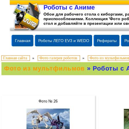
Роботы с Аниме
Обои для рабочего стола c киборгами,
приспособлениями. Коллекция 'Фото роб
стол и добавляйте в презентации или св
Главная
Роботы ЛЕГО EV3 и WEDO
Рефераты
Ро
Главная сайта
»
Фото галерея роботов
»
Фото из мультфильмо
Фото из мультфильмов
» Роботы с 
Фото № 26