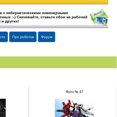
и c кибернетическими инженерными
чные :-) Скачивайте, ставьте обои на рабочий
 и других!
ото
Про роботов
Форум
Фото № 47