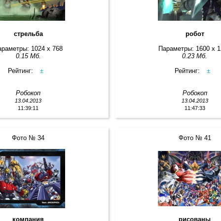
стрельба
робот
араметры: 1024 x 768
Параметры: 1600 x 
0.15 Мб.
0.23 Мб.
Рейтинг:
±
Рейтинг:
±
Робокоп
Робокоп
13.04.2013
13.04.2013
11:39:11
11:47:33
Фото № 34
Фото № 41
компания
рисованы