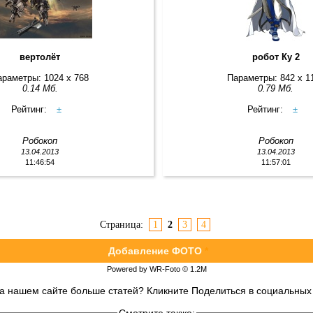
вертолёт
робот Ку 2
араметры: 1024 x 768
Параметры: 842 x 1
0.14 Мб.
0.79 Мб.
Рейтинг:
±
Рейтинг:
±
Робокоп
Робокоп
13.04.2013
13.04.2013
11:46:54
11:57:01
Страница:
1
2
3
4
Добавление ФОТО
*
Powered by WR-Foto © 1.2М
на нашем сайте больше статей? Кликните Поделиться в социальных 