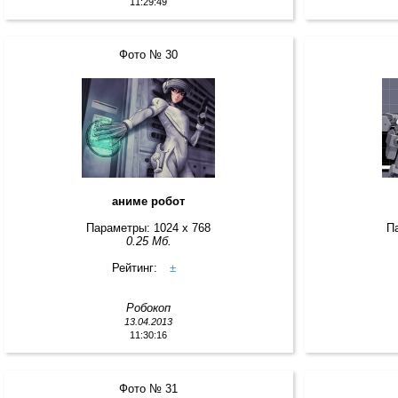
11:29:49
Фото № 30
аниме робот
Параметры: 1024 x 768
П
0.25 Мб.
Рейтинг:
±
Робокоп
13.04.2013
11:30:16
Фото № 31